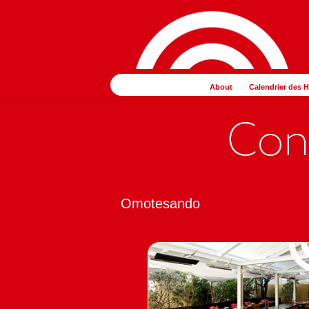
コ
ナ
ン
ビ
テ
ゲ
ン
ー
ツ
シ
About
Calendrier des 
へ
ョ
ス
ン
キ
に
ッ
移
プ
動
Omotesando