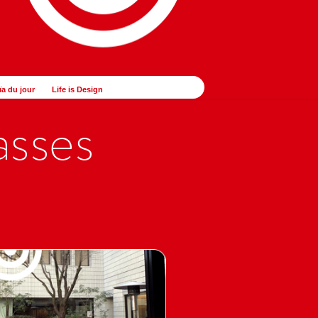
ïa du jour
Life is Design