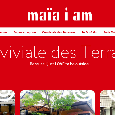
Heures
Japan exception
Conviviale des Terrasses
To Do & Go
Série Ma