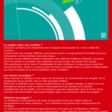
Le progrès dans nos sociétés ?
Certaines sociétés sont empreintes de la langueur désabusée du « tout a déjà été
inventé »,
d’autres font une chasse effrénée aux licornes dans un engouement inconditionnel pour
l’innovation comme solution à tous les maux,
d’autres encore affirment parfois violemment leur désir de résilience alimenté, qui par le
refus de mettre en question des certitudes, qui par la peur de perdre des acquis.
Si la satisfaction est un frein à l’amélioration et peut scléroser, le mieux peut aussi être
l’ennemi du bien. Fuite en avant ou peur du futur, le progrès reste un facteur indissociable
de notre humanité et se doit d’améliorer notre condition.
Les formes du progrès ?
Nous sommes le résultat et une étape de l’évolution, du cheminement du progrès, de la
progression de la société vers un état souhaité meilleur.
Alors que la définition que chaque société donne au progrès diverge, le moteur de son
émergence louvoie entre la volonté d’accroissement du nombre et le souhait
d’amélioration de la qualité. Les innovations y peuvent apparaître sous la forme d’une
invention révolutionnaire mais aussi émerger grâce au processus même du progrès.
Adhésion au progrès ?
La résistance à l’introduction de toute nouveauté trouve son origine dans un
comportement de saine méfiance ; c’est l’adhésion qui permet aux changements de
s’intégrer.
Le mode de perfectionnement japonais kaizen est basé sur l’amélioration continue
engageant l’implication de tous les intervenants. Cette méthode d’innovation peut sembler