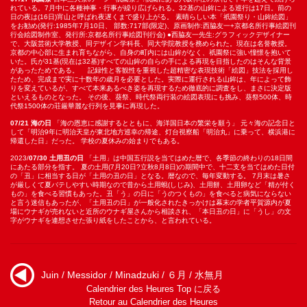
れている。7月中に各種神事・行事が繰り広げられる。32基の山鉾による巡行は17日。前の
日の夜は(16日)宵山と呼ばれ夜遅くまで盛り上がる。 素晴らしい本「祇園祭り・山鉾絵図」
をお勧め(発行:1985年7月10日、 部数:717部(限定)、原画制作:西脇友一+京都名所行事絵図刊
行会絵図制作室、発行所:京都名所行事絵図刊行会) ●西脇友一先生:グラフィックデザイナー
で、大阪芸術大学教授、同デザイン学科長、同大学院教授を務められた。現在は名誉教授。
京都の中心部に生まれ育ちながら、自身の町内には山鉾がなく、祇園祭に強い憧憬を抱いて
いた。氏が31基(現在は32基)すべての山鉾の自らの手による再現を目指したのはそんな背景
があったためである。 記録性と客観性を重視した超精密な表現技術「絵図」技法を採用し
たため、完成まで実に十数年の歳月を必要とした。実際に運行される山鉾は、年によって飾
りを変えているが、すべて本来あるべき姿を再現するため徹底的に調査をし、まさに決定版
といえるものとなった。 その後、葵祭、時代祭両行装の絵図表現にも挑み、葵祭500体、時
代祭1500体の荘厳華麗な行列を見事に再現した。
07/21 海の日
「海の恩恵に感謝するとともに、海洋国日本の繁栄を願う」 元々海の記念日と
して「明治9年に明治天皇が東北地方巡幸の帰途、灯台視察船「明治丸」に乗って、横浜港に
帰還した日」だった。 学校の夏休みの始まりでもある。
2023/
07/30 土用丑の日
「土用」は中国五行説を当てはめた暦で、各季節の終わりの18日間
にあたる部分を指す。 夏の土用(7月20日?立秋8月8日)の期間中で、十二支を当てはめた日付
の「丑」に相当する日が「土用の丑の日」となる。暦なので、毎年変動する。 7月末は暑さ
が厳しくて夏バテしやすい時期なので昔から土用蜆(しじみ)、土用餅、土用卵など「精が付く
もの」を食べる習慣もあった。丑「う」の日に「うのつくもの」を食べると病気にならない
と言う迷信もあったが、「土用丑の日」が一般化されたきっかけは幕末の学者平賀源内が夏
場にウナギが売れないと近所のウナギ屋さんから相談され、「本日丑の日」に「うし」の文
字がウナギを連想させた張り紙をしたことから、と言われている。
Juin / Messidor / Minadzuki / ６月 / 水無月
Calendrier des Heures Top に戻る
Retour au Calendrier des Heures