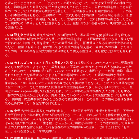
と読んだことと合わさって、「たなばた」の呼び名となった。織女は女子の手芸の神様でも
あり、和歌を詠んだ短冊などを元々供え物としていたことから、笹竹に短冊を飾ることが行
事の一つとして江戸時代から民間に定着した。「笹の葉さらさら軒端に揺れる・・・」の美
しい日本語の童謡もある。 五節供の一つ、七夕(しちせき)の節供 、笹の節句とも言う。旧暦
の七夕は盆の時期で「農閑期」でもあった。太陽暦に移り、七夕は梅雨の時期となったこと
で、農村での「祭り」としては適さくなった上、星祭りには不都合が多い。8月に祭る所もあ
る(仙台など)。
07/13 迎え火と送り火
迎え火:盆の入り(13日)の夕方、家の前で火を焚き祖先の霊を迎える。
送り火:盆明け(16日)の夕方に火を焚いて祖先の霊を帰す。 江戸時代に盛んになり、様々な形
で行われる:川や海に灯籠を流す、九州の豪華小舟流し、旧暦通りに祭る京都の大文字の送り
火など。 盆踊りも元々は、盆に返ってきた祖先の霊を迎え慰め、返すための行事。またキュ
ウリの馬、ナスの牛を玄関先や庭に乗り物として供える盆送り、送り盆などは今でも見られ
る。
07/14 カトルズジュイエ・７月１４日祭／パリ祭
14世紀に立てられたバスティーユ要塞は監
獄として使用されるようになり、裁判も無しに王室からの命令だけで有名人も無名の人も数
多く入れられた。1789年7月14日、バスティーユ要塞はパリ市民によって包囲・奪取。収容
されていた人々を解放することよりも王室の専制のシンボルたった要塞の崩壊が目的だっ
た。1790年に壊されて、7月の記念柱が立てられた。そのてっぺんには「genie」自由の精の
像がある。 1880年からフランス革命の象徴として国の祭日となった。このフランス革命は後
に全ヨーロッパ、そして世界に人間宣言や民主主義を広めたきっかけともいわれている。 昼
間はchamps elysees通りで行進が行われ、フランス中の広場や街角で人々が踊ったりする。
田舎の方では花火が上げられる。海外に住んでいるフランス人は大使館に集まってお祭りす
る。 共和国・民主共和制であることを改めて意識する日、この自由・この権利と義務を勝ち
取るために戦った日を記念する日である。
07/15 中元
古代中国の星祭りの3元に由来し、上元=正月十五日、中元=七月十五日、下元=十
月十五日のように年の折り目の15日が祭日となっていた。それらの日には神様に供え物をし
て身の汚れを清め、人々をもてなす習慣があった。そのうちの中元だけが仏教の盂蘭盆(うら
ぼん)と結び付いて残り、「生き盆」から広がった:両親が存命中に、その恩に感謝して両親や
目上の人に進物を贈る風習。これも現在の中元の贈答戦への道筋。 七月十五日まで「お中
元」、それを過ぎると「暑中見舞い」。
07/17 祇園祭
日本三大祭の一つ「祇園祭」:祇園にある八坂神社の祭礼で千年を超えて続けら