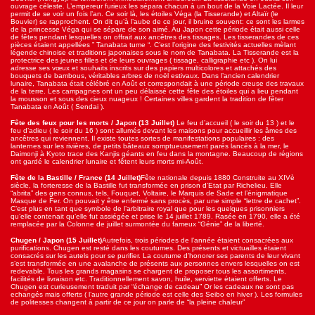
ouvrage céleste. L’empereur furieux les sépara chacun à un bout de la Voie Lactée. Il leur
permit de se voir un fois l’an. Ce soir là, les étoiles Véga (la Tisserande) et Altaïr (le
Bouvier) se rapprochent. On dit qu’à l’aube de ce jour, il bruine souvent: ce sont les larmes
de la princesse Véga qui se sépare de son aimé. Au Japon cette période était aussi celle
de fêtes pendant lesquelles on offrait aux ancêtres des tissages. Les tisserandes de ces
pièces étaient appellées ” Tanabata tume “. C’est l’origine des festivités actuelles mèlant
légende chinoise et traditions japonaises sous le nom de Tanabata. La Tisserande est la
protectrice des jeunes filles et de leurs ouvrages ( tissage, calligraphie etc ). On lui
adresse ses vœux et souhaits inscrits sur des papiers multicolores et attachés des
bouquets de bambous, véritables arbres de noël estivaux. Dans l’ancien calendrier
lunaire, Tanabata était célébré en Août et correspondait à une période creuse des travaux
de la terre. Les campagnes ont un peu délaissé cette fête des étoiles qui a lieu pendant
la mousson et sous des cieux nuageux ! Certaines villes gardent la tradition de fêter
Tanabata en Août ( Sendai ).
Fête des feux pour les morts / Japon
(13 Juillet)
Le feu d’accueil ( le soir du 13 ) et le
feu d’adieu ( le soir du 16 ) sont allumés devant les maisons pour accueillir les âmes des
ancêtres qui reviennent. Il existe toutes sortes de manifestations populaires : des
lanternes sur les rivières, de petits bâteaux somptueusement parés lancés à la mer, le
Daimonji à Kyoto trace des Kanjis géants en feu dans la montagne. Beaucoup de régions
ont gardé le calendrier lunaire et fêtent leurs morts mi-Août.
Fête de la Bastille / France
(14 Juillet)
Fête nationale depuis 1880 Construite au XIVè
siècle, la forteresse de la Bastille fut transformée en prison d’Etat par Richelieu. Elle
“abrita” des gens connus, tels, Fouquet, Voltaire, le Marquis de Sade et l’énigmatique
Masque de Fer. On pouvait y être enfermé sans procès, par une simple “lettre de cachet”.
C’est plus en tant que symbole de l’arbitraire royal que pour les quelques prisonniers
qu’elle contenait qu’elle fut assiégée et prise le 14 juillet 1789. Rasée en 1790, elle a été
remplacée par la Colonne de juillet surmontée du fameux “Génie” de la liberté.
Chugen / Japon
(15 Juillet)
Autrefois, trois périodes de l’année étaient consacrées aux
purifications. Chugen est resté dans les coutumes. Des présents et victuailles étaient
consacrés sur les autels pour se purifier. La coutume d’honorer ses parents de leur vivant
s’est transformée en une avalanche de présents aux personnes envers lesquelles on est
redevable. Tous les grands magasins se chargent de proposer tous les assortiments,
facilités de livraison etc. Traditionnellement savon, huile, serviette étaient offerts. Le
Chugen est curieusement traduit par “échange de cadeau” Or les cadeaux ne sont pas
echangés mais offerts ( l’autre grande période est celle des Seibo en hiver ). Les formules
de politesses changent à partir de ce jour on parle de “la pleine chaleur”