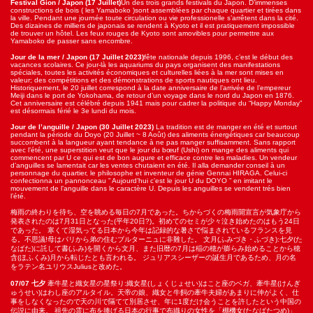
Festival Gion / Japon
(17 Juillet)
Un des trois grands festivals du Japon. D’immenses
constructions de bois ( les Yamaboko )sont assemblées par chaque quartier et tirées dans
la ville. Pendant une journée toute circulation ou vie professionelle s’arrêtent dans la cité.
Des dizaines de milliers de japonais se rendent à Kyoto et il est pratiquement impossible
de trouver un hôtel. Les feux rouges de Kyoto sont amovibles pour permettre aux
Yamaboko de passer sans encombre.
Jour de la mer / Japon
(17 Juillet 2023)
fête nationale depuis 1996, c’est le début des
vacances scolaires. Ce jour-là les aquariums du pays organisent des manifestations
spéciales, toutes les activités économiques et culturelles liées à la mer sont mises en
valeur; des compétitions et des démonstrations de sports nautiques ont lieu.
Historiquement, le 20 juillet correspond à la date anniversaire de l’arrivée de l’empereur
Meiji dans le port de Yokohama, de retour d’un voyage dans le nord du Japon en 1876.
Cet anniversaire est célébré depuis 1941 mais pour cadrer la politique du “Happy Monday”
est désormais férié le 3e lundi du mois.
Jour de l’anguille / Japon
(30 Juillet 2023)
La tradition est de manger en été et surtout
pendant la période du Doyo (20 Juillet ~ 8 Août) des aliments énergétiques car beaucoup
succombent à la langueur ayant tendance à ne pas manger suffisamment. Sans rapport
avec l’été, une superstition veut que le jour du bœuf (Ushi) on mange des aliments qui
commencent par U ce qui est de bon augure et efficace contre les maladies. Un vendeur
d’anguilles se lamentait car les ventes chutaient en été. Il alla demander conseil à un
personnage du quartier, le philosophe et inventeur de génie Gennai HIRAGA. Celui-ci
confectionna un pannonceau ” Aujourd’hui c’est le jour U du DOYO ” en imitant le
mouvement de l’anguille dans le caractère U. Depuis les anguilles se vendent trés bien
l’été.
梅雨の終わりを待ち、空を眺める毎日の7月であった。ちからづくの梅雨開宣言が気象庁から
発表されたのは7月31日となった(平年20日?)。初めてのセミが少々泣き始めたのはもう24日
であった。 寒くて湿気ってる日本から今年は記録的な暑さで悩まされているフランスを見
る。不思議!母はパリから弟の住むブルターニュに非難した。 文月(ふみづき・ふづき):七夕(た
なばた)に託して書(ふみ)を開くから文月、また旧暦の7月は稲の穂が膨らみ始めることから穂
含(ほふくみ)月から転じたとも言われる。 ジュリアスシーザーの誕生月であるため、月の名
をラテン名ユリウスJuliusと改めた。
07/07 七夕
牽牛星と織女星の星祭り:織女星(しょくじょせい)はこと座のベガ、牽牛星(けんぎ
ゅうせい)はわし座のアルタイル。天帝の娘、織女と牛飼の牽牛夫婦があまりに仲がよく、仕
事をしなくなったので天の川で隔てて別居させ、年に1度だけ会うことを許したという中国の
伝説に由来。 祖先の霊に布を捧げる日本の行事で布織りの女性を「棚機女(たなばたつめ)」